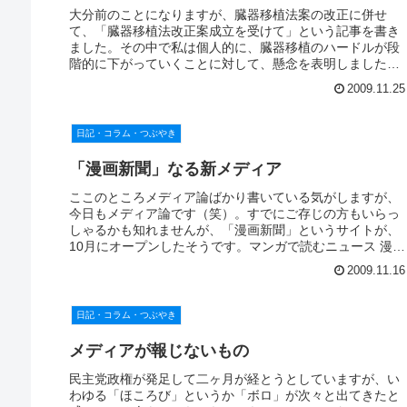
大分前のことになりますが、臓器移植法案の改正に併せ
て、「臓器移植法改正案成立を受けて」という記事を書き
ました。その中で私は個人的に、臓器移植のハードルが段
階的に下がっていくことに対して、懸念を表明しました。
その最大の理由として、「脳死判定を...
2009.11.25
日記・コラム・つぶやき
「漫画新聞」なる新メディア
ここのところメディア論ばかり書いている気がしますが、
今日もメディア論です（笑）。すでにご存じの方もいらっ
しゃるかも知れませんが、「漫画新聞」というサイトが、
10月にオープンしたそうです。マンガで読むニュース 漫画
の新聞時事ニュースを2ページ...
2009.11.16
日記・コラム・つぶやき
メディアが報じないもの
民主党政権が発足して二ヶ月が経とうとしていますが、い
わゆる「ほころび」というか「ボロ」が次々と出てきたと