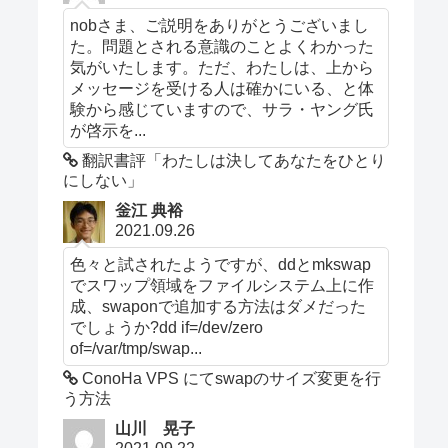
nobさま、ご説明をありがとうございまし
た。問題とされる意識のことよくわかった
気がいたします。ただ、わたしは、上から
メッセージを受ける人は確かにいる、と体
験から感じていますので、サラ・ヤング氏
が啓示を...
翻訳書評「わたしは決してあなたをひとり
にしない」
釡江 典裕
2021.09.26
色々と試されたようですが、ddとmkswap
でスワップ領域をファイルシステム上に作
成、swaponで追加する方法はダメだった
でしょうか?dd if=/dev/zero
of=/var/tmp/swap...
ConoHa VPS にてswapのサイズ変更を行
う方法
山川 晃子