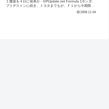
１撤退を４日に発表か - GPUpdate.net Formula 1ホンダ、
ブリヂストンに続き、トヨタまでもが、Ｆ１から今期限り
で撤退...
2009.11.04