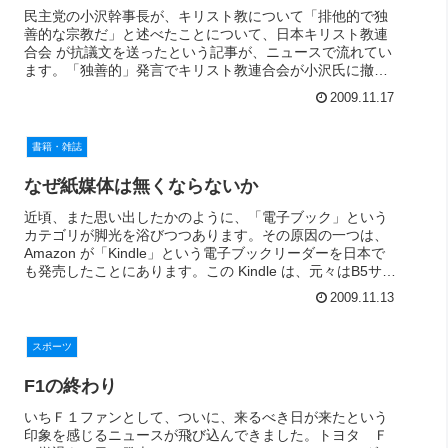
民主党の小沢幹事長が、キリスト教について「排他的で独
善的な宗教だ」と述べたことについて、日本キリスト教連
合会 が抗議文を送ったという記事が、ニュースで流れてい
ます。「独善的」発言でキリスト教連合会が小沢氏に撤回
要求の抗議文 日本キリスト教連...
2009.11.17
書籍・雑誌
なぜ紙媒体は無くならないか
近頃、また思い出したかのように、「電子ブック」という
カテゴリが脚光を浴びつつあります。その原因の一つは、
Amazon が「Kindle」という電子ブックリーダーを日本で
も発売したことにあります。この Kindle は、元々はB5サイ
ズより少...
2009.11.13
スポーツ
F1の終わり
いちＦ１ファンとして、ついに、来るべき日が来たという
印象を感じるニュースが飛び込んできました。トヨタ Ｆ