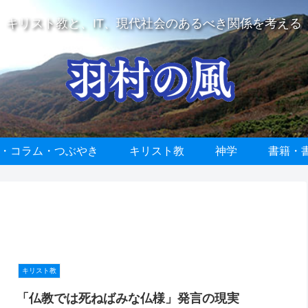
キリスト教と、IT、現代社会のあるべき関係を考える
・コラム・つぶやき
キリスト教
神学
書籍・
キリスト教
「仏教では死ねばみな仏様」発言の現実