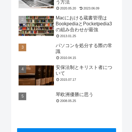
う方法
2020.05.20
2023.06.09
Macにおける蔵書管理は
BookpediaとPocketpedia3
の組み合わせが最強
2013.01.25
パソコンを処分する際の常
識
2010.04.15
安保法制とキリスト者につ
いて
2015.07.17
琴欧洲優勝に思う
2008.05.25