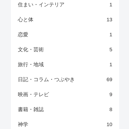
住まい・インテリア
1
心と体
13
恋愛
1
文化・芸術
5
旅行・地域
1
日記・コラム・つぶやき
69
映画・テレビ
9
書籍・雑誌
8
神学
10