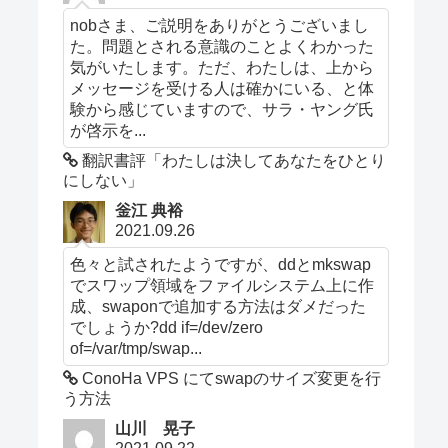
nobさま、ご説明をありがとうございまし
た。問題とされる意識のことよくわかった
気がいたします。ただ、わたしは、上から
メッセージを受ける人は確かにいる、と体
験から感じていますので、サラ・ヤング氏
が啓示を...
翻訳書評「わたしは決してあなたをひとり
にしない」
釡江 典裕
2021.09.26
色々と試されたようですが、ddとmkswap
でスワップ領域をファイルシステム上に作
成、swaponで追加する方法はダメだった
でしょうか?dd if=/dev/zero
of=/var/tmp/swap...
ConoHa VPS にてswapのサイズ変更を行
う方法
山川 晃子