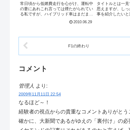
常日頃から低燃費走行を心がけ、運転中
タイトルとは一見
の妻にあれこれ言っては煙たがられてい
思えますが、しっ
る私ですが、ハイブリッド車はまだまだ
事を紹介したいと
高すぎて手が出ないにしても、普通のガ
み下さい。WWC
2010.06.29
ソリン車に何で標準装備でないのか不思
発者向けカンファ
議でならなかった機能がありました。
品や新サービスが
それは「アイドリング・ス...
です。 WWCD基調
F1の終わり
コメント
管理人
より:
2009年11月11日 22:54
なるほど～！
経験者の視点からの貴重なコメントありがとう
確かに、大新聞であるがゆえの「裏付け」の必