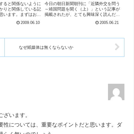
すると関係ないように
今日の朝日新聞朝刊に「近隣外交を問う
かりと関係している記
～靖国問題を聞く（上）」という記事が
思います。まずはお読
掲載されたが、とても興味深く読んだ。
Dとは米アップルの開
（申し訳ないがウェブには掲載されてい
2009.06.10
2005.06.21
レンスで、同社の新製
ないようだ） 作家の堺屋太一氏は、
公表される重要な機会
「靖国神社は宗教法人だ。日本国憲法
講演...
は、国家が宗教に関与することを禁じて
いる。従って、靖国神社に参拝するとき
は、誰もが私人に...
なぜ紙媒体は無くならないか
ございます。
要性については、重要なポイントだと思います。ダ