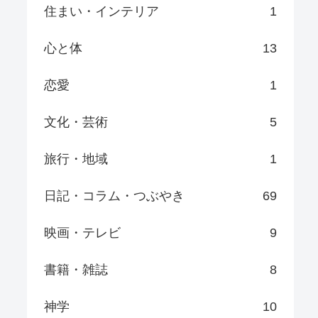
住まい・インテリア
1
心と体
13
恋愛
1
文化・芸術
5
旅行・地域
1
日記・コラム・つぶやき
69
映画・テレビ
9
書籍・雑誌
8
神学
10