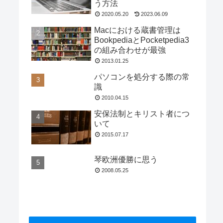
う方法
2020.05.20
2023.06.09
Macにおける蔵書管理は
BookpediaとPocketpedia3
の組み合わせが最強
2013.01.25
パソコンを処分する際の常
識
2010.04.15
安保法制とキリスト者につ
いて
2015.07.17
琴欧洲優勝に思う
2008.05.25