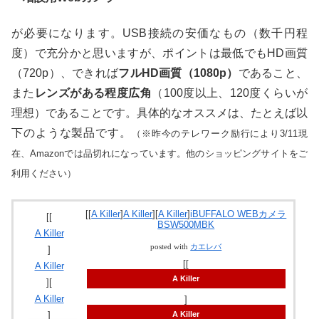
が必要になります。USB接続の安価なもの（数千円程
度）で充分かと思いますが、ポイントは最低でもHD画質
（720p）、できれば
フルHD画質（1080p）
であること、
また
レンズがある程度広角
（100度以上、120度くらいが
理想）であることです。具体的なオススメは、たとえば以
下のような製品です。
（※昨今のテレワーク励行により3/11現
在、Amazonでは品切れになっています。他のショッピングサイトをご
利用ください）
[[
A Killer
]
A Killer
][
A Killer
]
iBUFFALO WEBカメラ
[[
BSW500MBK
A Killer
posted with
カエレバ
]
[[
A Killer
A Killer
][
A Killer
]
]
A Killer