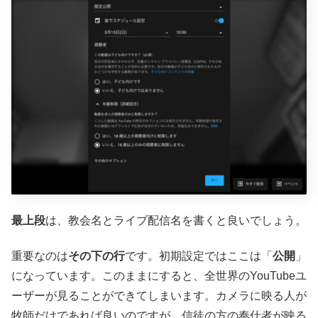
最上段
は、教会名とライブ配信名を書くと良いでしょう。
重要なのは
その下の行
です。初期設定ではここは「
公開
」
になっています。このままにすると、全世界のYouTubeユ
ーザーが見ることができてしまいます。カメラに映る人が
牧師だけであれば良いのですが、信徒の方の奉仕者が映る