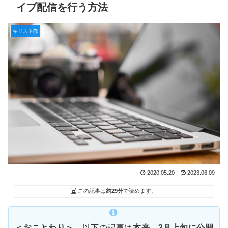
イブ配信を行う方法
キリスト教
2020.05.20
2023.06.09
この記事は
約29分
で読めます。
＜おことわり＞
以下の記事は
本来、3月上旬に公開