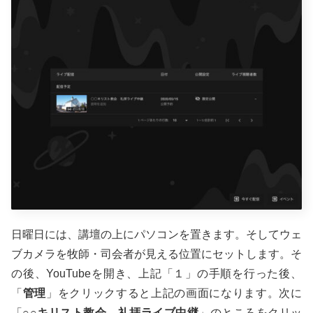
日曜日には、講壇の上にパソコンを置きます。そしてウェ
ブカメラを牧師・司会者が見える位置にセットします。そ
の後、YouTubeを開き、上記「１」の手順を行った後、
「
管理
」をクリックすると上記の画面になります。次に
「
○○キリスト教会 礼拝ライブ中継
」のところをクリッ