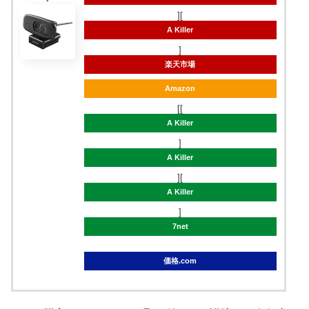
][
A Killer
]
楽天市場
Amazon
[[
A Killer
]
A Killer
][
A Killer
]
7net
価格.com