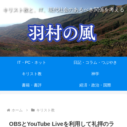
キリスト教と、IT、現代社会のあるべき関係を考える
IT・PC・ネット
日記・コラム・つぶやき
キリスト教
神学
書籍・書評
経済・政治・国際
ホーム
キリスト教
OBSとYouTube Liveを利用して礼拝のラ