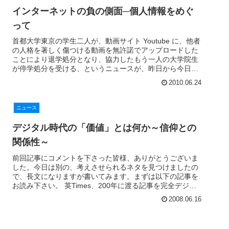
インターネットの負の側面─個人情報をめぐ
って
首都大学東京の学生二人が、動画サイト Youtube に、他者
の人格を著しく傷つける動画を無許諾でアップロードした
ことにより退学処分となり、協力したもう一人の大学院生
が停学処分を受ける、というニュースが、昨日から今日に
かけて、大手新聞および...
2010.06.24
ニュース
デジタル時代の「価値」とは何か～信仰との
関係性～
前回記事にコメントを下さった皆様、ありがとうございま
した。今日は別の、考えさせられるネタを見つけましたの
で、長文になりますが書いてみます。まずは以下の記事を
お読み下さい。 英Times、200年に渡る記事を完全デジタ
ルデータベース化 イギリ...
2008.06.16