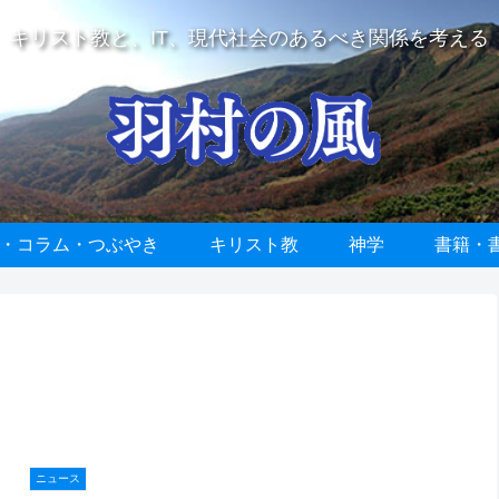
キリスト教と、IT、現代社会のあるべき関係を考える
・コラム・つぶやき
キリスト教
神学
書籍・
ニュース