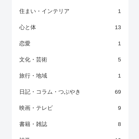
住まい・インテリア
1
心と体
13
恋愛
1
文化・芸術
5
旅行・地域
1
日記・コラム・つぶやき
69
映画・テレビ
9
書籍・雑誌
8