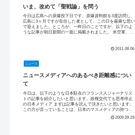
いま、改めて「聖戦論」を問う
今日は広島への原爆投下日です。原爆資料館を3度訪問し、
広島に3ヶ月ですが在住した者として、この日を厳粛な思い
で迎えました。ところが、一昨日のことですが、以下のよ
うな記事が朝日新聞の一面に掲載されました。 米空軍、核
使用に聖戦論─ミサイル担当...
2011.08.06
ニュース
ニュースメディアへのあるべき距離感につい
て
今日は、以下のような日本駐在のフランス人ジャーナリス
トの記事を紹介したいと思います。政権交代でも思考停止
の日本メディア まずは記事を読んで頂きたいと思います。
この方が言っていることは、日本のマスメディアの持つ構
造的問題の「ある一面」を鋭く批...
2009.09.29