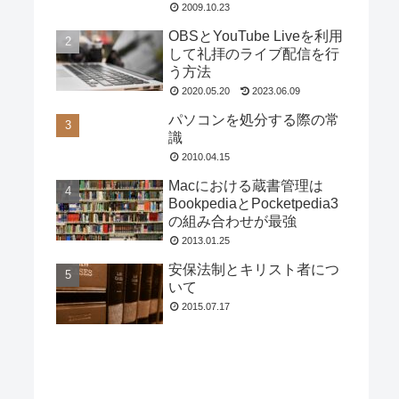
2009.10.23
OBSとYouTube Liveを利用
して礼拝のライブ配信を行
う方法
2020.05.20
2023.06.09
パソコンを処分する際の常
識
2010.04.15
Macにおける蔵書管理は
BookpediaとPocketpedia3
の組み合わせが最強
2013.01.25
安保法制とキリスト者につ
いて
2015.07.17