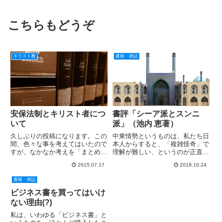
こちらもどうぞ
キリスト教
書籍・雑誌
安保法制とキリスト者につ
書評「シーア派とスンニ
いて
派」（池内 恵著）
久しぶりの投稿になります。この
中東情勢というものは、私たち日
間、色々な事を考えてはいたので
本人からすると、「複雑怪奇」で
すが、なかなか考えを「まとめ
理解が難しい、というのが正直な
る」時間がありませんでした。し
印象だろうと思います。かくいう
2015.07.17
2018.10.24
かし、この問題については、自分
私も例外ではありません。特に理
の考えを表明しておかなければ、
解が難しいのは、イスラム教とい
書籍・雑誌
と思いましたので、投稿したいと
う宗教をどう理解するか、という
思います。ご承知のように、安倍
点です。私はキリスト教の牧師
ビジネス書を買ってはいけ
政...
と...
ない理由(?)
私は、いわゆる「ビジネス書」と