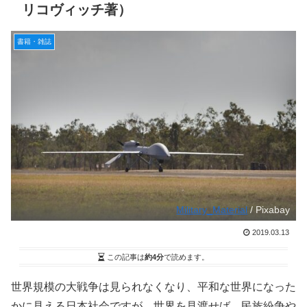
リコヴィッチ著）
書籍・雑誌
Military_Material
/ Pixabay
2019.03.13
この記事は
約4分
で読めます。
世界規模の大戦争は見られなくなり、平和な世界になった
かに見える日本社会ですが、世界を見渡せば、民族紛争や