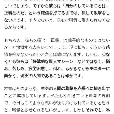
しいでしょう。
ですから彼らは「自分のしていることは、
正義なのだ」という確信を持てるまでは、決して攻撃をし
ない
のです。そうでないと、良心の呵責に耐えられなくな
るからです。
もちろん、彼らの言う「正義」は独善的なものではない
か、と憤慨する人もいるでしょう。現に私も、そういう感
情を抱かなかったかと言えば嘘になります。しかし、
少な
くとも彼らは「好戦的な殺人マシーン」などではなく、悩
み、苦しみ、疲労困憊し、倒れ、もがきながらモニターに
向かう、現実の人間であることは確か
です。
本書はそのような、
生身の人間の葛藤を赤裸々に描き出す
こと
に成功しています。私たちが生きている世界の裏側
で、今日もこのような戦いが繰り広げられているかと思う
と、暗鬱とさせられる思いがします。しかし
それでも、私