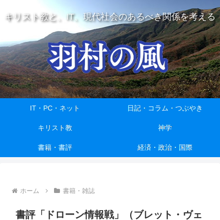
キリスト教と、IT、現代社会のあるべき関係を考える
IT・PC・ネット
日記・コラム・つぶやき
キリスト教
神学
書籍・書評
経済・政治・国際
ホーム
書籍・雑誌
書評「ドローン情報戦」（ブレット・ヴェ