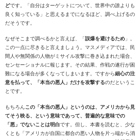
ど
です。「自分はターゲットについて、世界中の誰よりも
良く知っている」と思えるまでになるほど、調べ上げるの
だそうです。
なぜそこまで調べるかと言えば、「
誤爆を避けるため
」。
この一点に尽きると言えましょう。マスメディアでは、民
間人や無関係の人物がミサイル攻撃に巻き込まれた場合、
センセーショナルに報じます。その結果、作戦の遂行が困
難になる場合が多くなってしまいます。ですから
細心の注
意を払って、「本当の悪人」だけを攻撃する
のだというこ
とです。
もちろん
この「本当の悪人」というのは、アメリカから見
てそう映る、という意味であって、普遍的な意味での
「悪」でないことは明白
です。但し、本書を読むと、少な
くとも「アメリカが自国に都合の悪い人物を片っ端から消