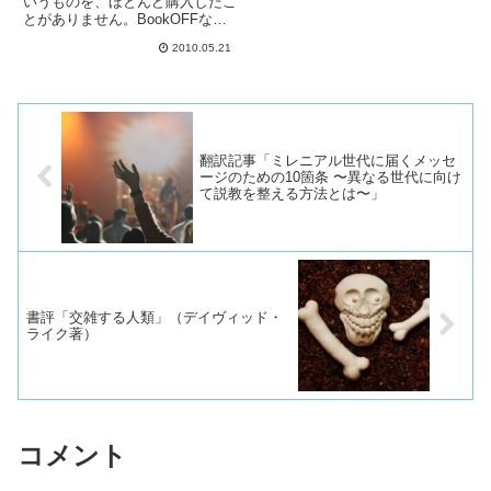
いうものを、ほとんど購入したこ
とがありません。BookOFFなど
で「100円本」のコーナーに大量
2010.05.21
に売られているビジネス書を時た
ま手にとってパラパラとめくって
は「本棚のスペースを取るだけ」
と判断して買わない、とい...
翻訳記事「ミレニアル世代に届くメッセ
ージのための10箇条 〜異なる世代に向け
て説教を整える方法とは〜」
書評「交雑する人類」（デイヴィッド・
ライク著）
コメント