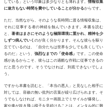
している」という印象は多少なりとも薄れます。
情報収集
に途方もない時間を費やしていることが分かる
からです。
ただ、当然ながら、そのような長時間に渡る情報収集は、
それに従事する者の神経を蝕んでいきます。本書を読む
と、
著者はまさにそのような極限環境に置かれ、精神を少
しずつ病んでいく
のが良く分かります。そんな彼らを駆り
立てているのは、「自分たちは世界を少しでも良くしてい
るのだ」という、
強烈なまでの「使命感」
です。この使命
感があるからこそ、彼らはこの過酷な作戦に従事できるの
だと思うのです。そうでなければ、到底できないでしょ
う。
ですから本書を読むと、「本当の悪人」と見なした相手に
対しては、容赦の無い批判の言葉が繰り広げられます。そ
うでもしなければ、モニター画面上でミサイルが爆発し、
家や車が吹き飛ぶ様子を見続けることは、メンタル的に難