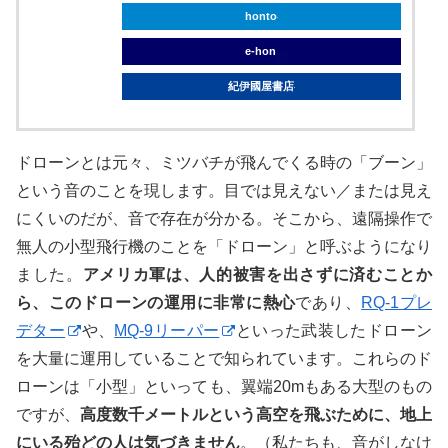
honto
e-hon
紀伊國屋書店
ドローンとは元々、ミツバチが飛んでくる時の「ブーン」
という音のことを現します。目では見えない／または見え
にくいのだが、音で存在が分かる。そこから、遠隔操作で
無人の小型飛行機のことを「ドローン」と呼ぶようになり
ました。
アメリカ軍は、人的被害を出さずに済むことか
ら、このドローンの運用に非常に熱心
であり、
RQ-1プレ
デター
や、
MQ-9リーパー
といった武装したドローン
を大量に運用していることで知られています。これらのド
ローンは「小型」といっても、翼端20mもある大型のもの
ですが、
高度数千メートルという高空を飛ぶために、地上
にいる殆どの人は気づきません
。（私たちも、音がしなけ