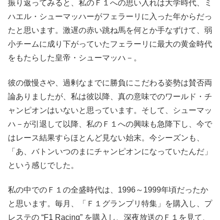
振り返ってみると、私のＦ１への思い入れは大学時代、ミ
ハエル・シューマッハーがフェラーリに入った年からだっ
たと思います。激遅の赤い跳ね馬を何とか手なずけて、弱
小チームに成り下がっていたフェラーリに最大の黄金時代
をもたらした皇帝・シューマッハ－。
彼の傲慢さや、過剰なまでに勝負にこだわる姿勢は賛否両
論ありましたが、私は彼以降、真の意味でのワールド・チ
ャンピオンはいないと思っています。そして、シューマッ
ハ－が引退して以降、私のＦ１への興味も急降下し、今で
はレース結果すらほとんど見ない始末。今シーズンも、
「あ、バトンいつのまにチャンピオンになっていたんだ」
という感じでした。
私の中でのＦ１の全盛時代は、1996～1999年頃だったか
と思います。毎月、「Ｆ１グランプリ特集」を購入し、プ
レステの “F1 Racing” を購入し、深夜放送のＦ１を見て、