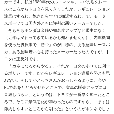
カーです。私は1980年代のル・マンや、スパの耐久レー
スのころからトヨタを見てきましたが、レギュレーション
違反はするわ、飽きたらすぐに撤退するわ、で、モーター
スポーツでは国内外ともに評判の悪いメーカーでした。
そもそもホンダは金銭や知名度アップなど眼中になく
（近年は変わってきているかも知れませんが）、内燃機関
を使った勝負事で「勝つ」のが目標の、ある意味レースバ
カ、ある意味若い心を持ったメーカーだったのですが、ト
ヨタは正反対です。
「カネになるからやる」、それがトヨタのすべてに関す
るポリシーです。だからレギュレーション違反を恥とも思
わない。そしてかどっちさんがおっしゃるように、今や
F1で名をとどろかせたところで、実車の販売アップには
直結しづらい、というのは、トヨタが一番早く知ったとこ
ろで、そこに景気悪化が加わったものですから、「まずは
節約しやすいところから削った」というのがホンネでしょ