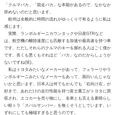
「クルマバカ」「競走バカ」な本能があるので、なかなか
辞めないのだと思います。
欧州は全般的に時間の流れがゆっくりで有るように私は
感じます。
実際、ランボルギーニカウンタックや日産GTRなど
は、航空機の離陸速度にも匹敵する加速や最高速を持つ車
です。ただしそれらのクルマのキーを握れる人はごく僅か
です。良くも悪くもそれほど「バカ」なのだからしょうが
ないですね(笑)。
私はトヨタみたいなメーカーがあって、フェラーリやラ
ンボルギーニみたいなメーカーもあって、面白いんじゃな
いかと思います。日本人は何でもかんでも「右向け右」が
好きで、あれだけの走行性能を持つ富士重工がトヨタに買
収され、エコカーを売り物にし、名車とも言える素晴らし
い軽トラ「スバルサンバー」を無くそうとしています。い
ずれにしても極端すぎると思うのです。