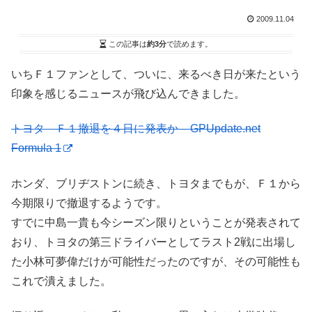
2009.11.04
この記事は
約3分
で読めます。
いちＦ１ファンとして、ついに、来るべき日が来たという
印象を感じるニュースが飛び込んできました。
トヨタ Ｆ１撤退を４日に発表か – GPUpdate.net
Formula 1
ホンダ、ブリヂストンに続き、トヨタまでもが、Ｆ１から
今期限りで撤退するようです。
すでに中島一貴も今シーズン限りということが発表されて
おり、トヨタの第三ドライバーとしてラスト2戦に出場し
た小林可夢偉だけが可能性だったのですが、その可能性も
これで潰えました。