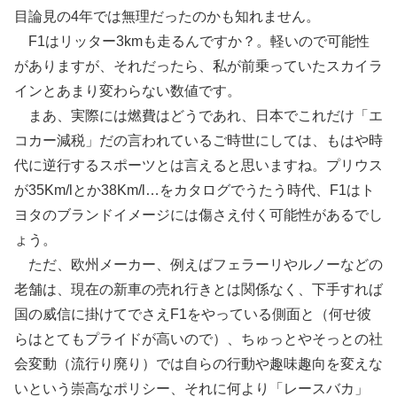
目論見の4年では無理だったのかも知れません。
F1はリッター3kmも走るんですか？。軽いので可能性
がありますが、それだったら、私が前乗っていたスカイラ
インとあまり変わらない数値です。
まあ、実際には燃費はどうであれ、日本でこれだけ「エ
コカー減税」だの言われているご時世にしては、もはや時
代に逆行するスポーツとは言えると思いますね。プリウス
が35Km/lとか38Km/l…をカタログでうたう時代、F1はト
ヨタのブランドイメージには傷さえ付く可能性があるでし
ょう。
ただ、欧州メーカー、例えばフェラーリやルノーなどの
老舗は、現在の新車の売れ行きとは関係なく、下手すれば
国の威信に掛けてでさえF1をやっている側面と（何せ彼
らはとてもプライドが高いので）、ちゅっとやそっとの社
会変動（流行り廃り）では自らの行動や趣味趣向を変えな
いという崇高なポリシー、それに何より「レースバカ」