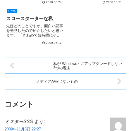
子でした。希望した立ち会い出産
2010.06.24
2008.10.21
処分となり、協力したもう一人の
は、感動の時間であり、ホロリと
大学院生が停学処分を受ける、と
心と体
涙してしまいました。名前は、...
いうニュースが、昨日から今日に
かけて、大手新聞および...
スロースターターな私
先ほどのことですが、面白い記事
を発見したので紹介したいと思い
ます。 「きわめて短時間にそこ
そこの成果を上げる人間」の取説
2009.06.12
とその弱点 読んでいて、8割くら
いは「これは私のことだ」と思い
ました。かな～り、これまでの私
の生き方に当てはまっているよ...
私が Windows7 にアップグレードしない
3つの理由
メディアが報じないもの
コメント
ミスターSSS
より:
2009年11月5日 22:27