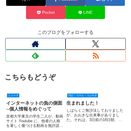
Pocket
LINE
このブログをフォローする
こちらもどうぞ
ニュース
日記・コラム・つぶやき
インターネットの負の側面
生まれました！
─個人情報をめぐって
しばらくご無沙汰しておりました
が、おおきな出来事がありまし
首都大学東京の学生二人が、動画
た。それは、3日前の18日朝、新
サイト Youtube に、他者の人格
しいいのちが与えられたことで
を著しく傷つける動画を無許諾で
す。 約2700グラムの元気な女の
アップロードしたことにより退学