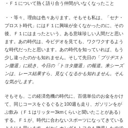
・Ｆ１について熱く語り合う仲間がいなくなったこと
・・等々、理由は色々あります。そもそも私は、「セナ・
プロスト時代」にはＦ１に興味が全くなかったのに、その
後、Ｆ１にはまったという、ある意味珍しい人間だと思い
ます。あの時代は、今ビデオを見ても、ワクワクするよう
な時代だったと思います。あの時代を知っていれば、もう
少し違ったのかも知れません。そして先日の「
ブリヂスト
ン撤退」に続き、今日の「トヨタ撤退」の報道。来シーズ
ンは、レース結果すら、見なくなるかも知れません。そん
な気がします。
そもそも、この経済危機の時代に、百億単位のお金をかけ
て、同じコースをぐるぐると100週も走り、ガソリンをが
ぶ飲み（Ｆ１はリッター3kmくらいと聞いたことがある）
する。Ｆ１が、時代に合わないスポーツになってきている