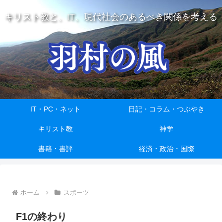
キリスト教と、IT、現代社会のあるべき関係を考える
IT・PC・ネット
日記・コラム・つぶやき
キリスト教
神学
書籍・書評
経済・政治・国際
ホーム
スポーツ
F1の終わり