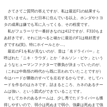
さてさてご質問の答えですが、私は最近F1の結果すら
見ていません。ただ日本に住んでいる以上、ホンダやトヨ
タの成果は嫌でも耳に入ってくる、その程度です。
私がフェラーリで一番好きなのは412ですが、F310もま
あ好きです。それに比べると確かに最近のF1は格好悪す
ぎですね(笑)。特にホイールとか…。
最近のF1を私が見ないのが、昔は「名ドライバー」と
呼ばれた「ニキ・ラウダ」とか「ネルソン・ピケ」という
ようなヒューマンファクターで勝負が決まっていたのが、
（これは中島悟の時代から既に言われていたことですが）
今はハードが勝敗のすべてを左右するからです。そしてハ
ードを作るのはカネです。詰まるところ、カネのあるチー
ムは強い、という図式ができていることです。
そしてカネのあるチームは、少し秀でたドライバーも獲
得しやすいので、弱小は死ぬまで弱小、強豪は死ぬまで強