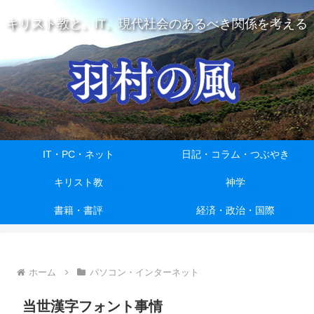
キリスト教と、IT、現代社会のあるべき関係を考える
IT・PC・ネット
日記・コラム・つぶやき
キリスト教
神学
書籍・書評
経済・政治・国際
ホーム
パソコン・インターネット
当世漢字フォント事情