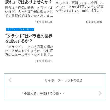
疲れ」ではありませんか？
久しぶりに更新します。今日、ふ
としたことから以下のような記事
現代は「疲労の時代」と言ってよ
を見つけました。 mixi、4月より
いほど、人々が疲労感に悩まされ
利用規約を改定、「日記情報の使
ている時代ではないかと思いま
用権をミクシィに許諾」条項を追
す。かくいう私も例外ではありま
加 この記事によれば、mixiで日
2010.09.08
2008.03.04
せん。夜、首回りが痛くなり、翌
記をつけている人の日記本文を
日偏頭痛を感じることが、月２～
パソコン・インターネット
mixi側が「無償かつ...
３回はあるようになってきまし
た。そんな中で、なかなか考えさ
“クラウド”はバラ色の世界
せら...
を提供するか？
「クラウド」、という言葉を聞い
たことがあるでしょうか。少しIT
系のニュースサイトなどを見てい
ると、この言葉が出ない日はない
2010.05.21
ほどですが、そうでない方は余り
目にすることがないかも知れませ
ん。クラウドとは、「クラウド・
コンピューティング」の略で、...
サイボーグ・ラットの驚き
「小泉大勝」を受けて今後・・