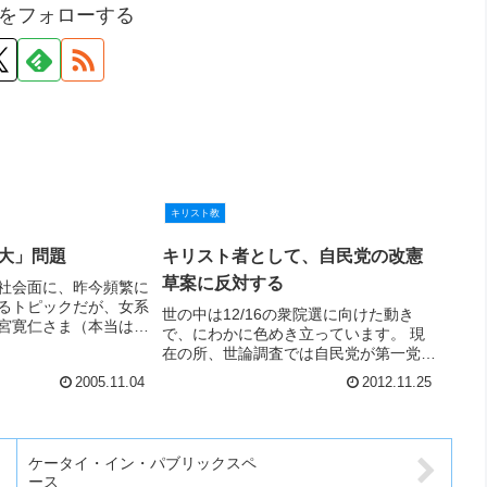
をフォローする
キリスト教
大」問題
キリスト者として、自民党の改憲
草案に反対する
社会面に、昨今頻繁に
るトピックだが、女系
世の中は12/16の衆院選に向けた動き
宮寛仁さま（本当はこ
で、にわかに色めき立っています。 現
はないのだが、「殿
在の所、世論調査では自民党が第一党を
、呼び捨てはできない
確保する可能性が高い訳ですが、仮に自
2005.11.04
2012.11.25
い…）の発言が載って
民党が政権を取った場合、改憲を目指し
に異論を唱えたもの
た動きが活発になる可能性は、決して低
討する前に、(1)臣
くはありません。そこで...
ケータイ・イン・パブリックスペ
ース