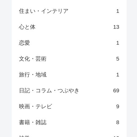
住まい・インテリア
1
心と体
13
恋愛
1
文化・芸術
5
旅行・地域
1
日記・コラム・つぶやき
69
映画・テレビ
9
書籍・雑誌
8