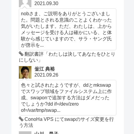
2021.09.30
nobさま、ご説明をありがとうございまし
た。問題とされる意識のことよくわかった
気がいたします。ただ、わたしは、上から
メッセージを受ける人は確かにいる、と体
験から感じていますので、サラ・ヤング氏
が啓示を...
翻訳書評「わたしは決してあなたをひとり
にしない」
釡江 典裕
2021.09.26
色々と試されたようですが、ddとmkswap
でスワップ領域をファイルシステム上に作
成、swaponで追加する方法はダメだった
でしょうか?dd if=/dev/zero
of=/var/tmp/swap...
ConoHa VPS にてswapのサイズ変更を行
う方法