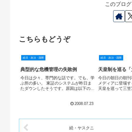
このブログ
こちらもどうぞ
経済・政治・国際
経済・政治・国際
典型的な危機管理の失敗例
天皇制を巡る「
今日は少々、専門的な話です。でも、学
今日の朝日の朝刊
ぶ所の多い。 東証のシステムが昨日ま
メディアに登場す
たダウンしたそうです。原因は以下のペ
天皇を巡って三笠
ージを見ていただければ分かりますが、
のように呼びたく
システム更新時に、技術者がたった1箇
下」はおかしいし
2008.07.23
所の設定ミスをしたこと。 東証のシス
し…。敬称は難し
テム障害、設定ミスをテス...
いた。 女系天皇
で、「女系天皇を検
籍降下した元皇...
続・ヤスクニ