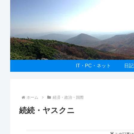
IT・PC・ネット
日記
ホーム
経済・政治・国際
続続・ヤスクニ