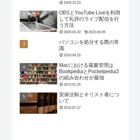
2009.10.23
OBSとYouTube Liveを利用
して礼拝のライブ配信を行
う方法
2020.05.20
2023.06.09
パソコンを処分する際の常
識
2010.04.15
Macにおける蔵書管理は
BookpediaとPocketpedia3
の組み合わせが最強
2013.01.25
安保法制とキリスト者につ
いて
2015.07.17