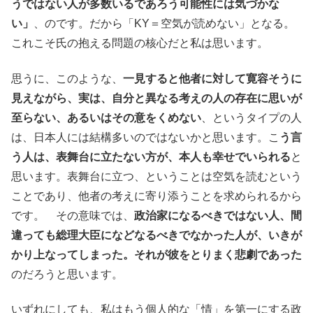
うではない人が多数いるであろう可能性には気づかな
い」
、のです。だから「KY＝空気が読めない」となる。
これこそ氏の抱える問題の核心だと私は思います。
思うに、このような、
一見すると他者に対して寛容そうに
見えながら、実は、自分と異なる考えの人の存在に思いが
至らない、あるいはその意をくめない
、というタイプの人
は、日本人には結構多いのではないかと思います。こ
う言
う人は、表舞台に立たない方が、本人も幸せでいられる
と
思います。表舞台に立つ、ということは空気を読むという
ことであり、他者の考えに寄り添うことを求められるから
です。 その意味では、
政治家になるべきではない人、間
違っても総理大臣になどなるべきでなかった人が、いきが
かり上なってしまった。それが彼をとりまく悲劇であった
のだろうと思います。
いずれにしても、私はもう個人的な「情」を第一にする政