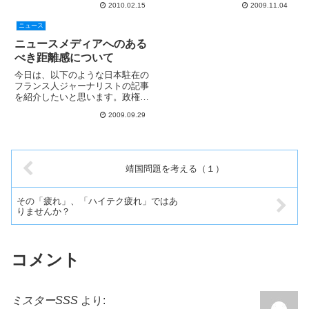
ンダ、ブリヂストンに続き、トヨ
2010.02.15
2009.11.04
た人の評価がひどかったため、と
タまでもが、Ｆ１から今期限りで
ても新作 or 準新作の時期には借
ニュース
撤退...
りる気が起きず、今になってしま
ったというわけです。すで...
ニュースメディアへのある
べき距離感について
今日は、以下のような日本駐在の
フランス人ジャーナリストの記事
を紹介したいと思います。政権交
代でも思考停止の日本メディア
2009.09.29
まずは記事を読んで頂きたいと思
います。この方が言っていること
は、日本のマスメディアの持つ構
造的問題の「ある一面」を鋭く
批...
靖国問題を考える（１）
その「疲れ」、「ハイテク疲れ」ではあ
りませんか？
コメント
ミスターSSS
より: