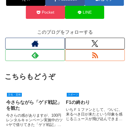
Pocket
LINE
このブログをフォローする
こちらもどうぞ
文化・芸術
スポーツ
今さらながら「ゲド戦記」
F1の終わり
を観た
いちＦ１ファンとして、ついに、
来るべき日が来たという印象を感
今さらの感がありますが、100円
じるニュースが飛び込んできまし
レンタルキャンペーン実施中のツ
た。トヨタ Ｆ１撤退を４日に発
○ヤで借りてきた「ゲド戦記」を
表か - GPUpdate.net Formula 1ホ
見ました。 なにしろ余りにもみ