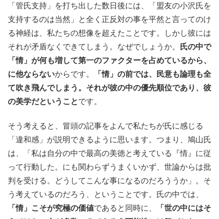
「管氏支持」を打ち出した数日後には、「盟友の小沢氏を
支持するのは当然」と全く正反対の事を平然と言ってのけ
る神経は、私たちの想像を超えたことです。しかし彼には
それが矛盾なくできてしまう。なぜでしょうか。
氏の中で
「情」が何も増して第一のファクターを占めているから、
に他ならない
からです。
「情」の前では、民意も論理も全
て吹き飛んでしまう。それが彼の中の優先順位であり、彼
の美学だということ
です。
そう考えると、冒頭の記事をよんで私たちが氏に感じる
「違和感」が説明できるように思います。つまり、鳩山氏
は、「私は自分の中で最高の美徳と考えている『情』に従
って行動した。にも関わらずうまくいかず、世論からは批
判を受ける。どうしてこんな事になるのだろううか」。そ
う考えているのだろう、ということです。氏の中では、
「情」こそが究極の価値
であると同時に、
「世の中にはそ