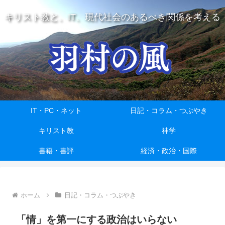
キリスト教と、IT、現代社会のあるべき関係を考える
IT・PC・ネット
日記・コラム・つぶやき
キリスト教
神学
書籍・書評
経済・政治・国際
ホーム
日記・コラム・つぶやき
「情」を第一にする政治はいらない