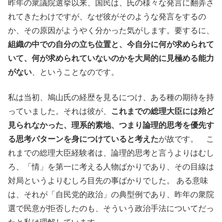
昨年の衆議院選挙以来、国民は、氏の様々な発言に翻弄さ
れてきたわけですが、なぜ彼がそのような発言をするの
か、その原因がようやく分かった気がします。要するに、
組織の中での自分の立ち位置と、今自分に何が求められて
いて、何が求められていないのかを大局的に見極める能力
がない
、ということなのです。
私は当初、鳩山氏の経歴を見るにつけ、ある種の期待を持
っていました。それは彼が、
これまでの総理大臣には殆ど
見られなかった、理系的素地、つまり論理的思考を優先す
る思考パターンを身につけていると考えた
が故です。 こ
れまでの総理大臣経験者は、論理的思考と言うよりはむし
ろ、「情」を第一に考える人物ばかりであり、その目線は
対局というよりむしろ目先の事ばかりでした。 ある意味
は、それが「自民党的政治」の典型例であり、昨年の衆院
選で民意が拒否したのも、そういう政治手法についてだっ