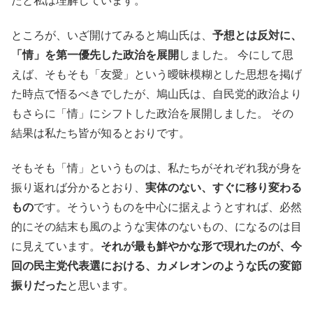
たと私は理解しています。
ところが、いざ開けてみると鳩山氏は、
予想とは反対に、
「情」を第一優先した政治を展開
しました。 今にして思
えば、そもそも「友愛」という曖昧模糊とした思想を掲げ
た時点で悟るべきでしたが、鳩山氏は、自民党的政治より
もさらに「情」にシフトした政治を展開しました。 その
結果は私たち皆が知るとおりです。
そもそも「情」というものは、私たちがそれぞれ我が身を
振り返れば分かるとおり、
実体のない、すぐに移り変わる
もの
です。そういうものを中心に据えようとすれば、必然
的にその結末も風のような実体のないもの、になるのは目
に見えています。
それが最も鮮やかな形で現れたのが、今
回の民主党代表選における、カメレオンのような氏の変節
振りだった
と思います。