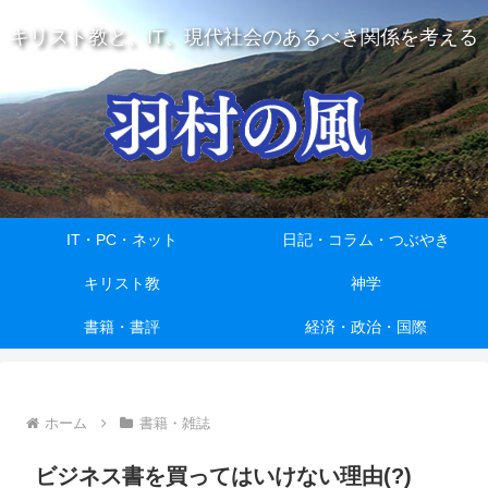
キリスト教と、IT、現代社会のあるべき関係を考える
IT・PC・ネット
日記・コラム・つぶやき
キリスト教
神学
書籍・書評
経済・政治・国際
ホーム
書籍・雑誌
ビジネス書を買ってはいけない理由(?)