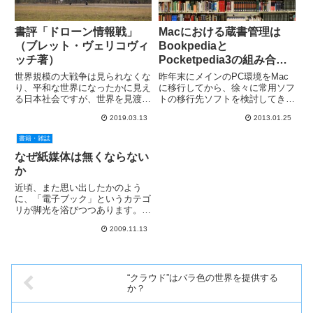
書評「ドローン情報戦」
Macにおける蔵書管理は
（ブレット・ヴェリコヴィ
Bookpediaと
ッチ著）
Pocketpedia3の組み合わ
せが最強
世界規模の大戦争は見られなくな
昨年末にメインのPC環境をMac
り、平和な世界になったかに見え
に移行してから、徐々に常用ソフ
る日本社会ですが、世界を見渡せ
トの移行先ソフトを検討してきま
ば、民族紛争や局地戦は至る所で
した。私の書斎には1500冊程度
2019.03.13
2013.01.25
起こっている現実に気づきます。
の蔵書があり、これを管理するシ
そしてそれ以上に、「戦争のあり
ステムを必要としていたのです。
書籍・雑誌
方」がここ10年で激変している
Windows時代はフリーソフトの
ことが分かってきます。今回紹
「私本管理」を愛用して...
なぜ紙媒体は無くならない
介...
か
近頃、また思い出したかのよう
に、「電子ブック」というカテゴ
リが脚光を浴びつつあります。そ
の原因の一つは、Amazon が
2009.11.13
「Kindle」という電子ブックリー
ダーを日本でも発売したことにあ
ります。この Kindle は、元々は
B5サイズより少...
“クラウド”はバラ色の世界を提供する
か？