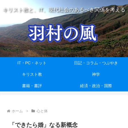
キリスト教と、IT、現代社会のあるべき関係を考える
IT・PC・ネット
日記・コラム・つぶやき
キリスト教
神学
書籍・書評
経済・政治・国際
ホーム
心と体
「できたら婚」なる新概念