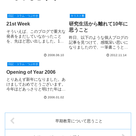
日記・コラム・つぶやき
キリスト教
21st Week
研究生活から離れて10年に
思うこと
そういえば、このブログで重大な
発表をまだしていなかったこと
昨日、以下のような個人ブログの
を、先ほど思い出しました。10
記事を見つけて、感慨深い思いに
月21日、父になる予定です。タ
なりましたので、一筆書こうと思
イトルは、現在の週数です。 数
い立ちました。 コンピュータ科
週間前から、ジタバタと胎動も始
2008.06.10
2012.11.14
学の博士課程にきて初めて分かっ
まっている模様。でも、私が手を
たこと4つ著者の方はコンピュー
日記・コラム・つぶやき
当てているときは「ピタッ」と動
タ科学の中でも「ユーザーインタ
き...
ーフェース（UI）」がご専門の...
Opening of Year 2006
とりあえず新年になりました。あ
けましておめでとうございます。
今年ほどあっさりと明けた年は，
今までで無かったかもしれませ
2006.01.02
ん。教会の一室で，「ん，時計
0:00ってなってるよ。」「あ，お
めでとうございます」「うっ
す」。という具合でした。紅白も
見ず...
早期教育について思うこと