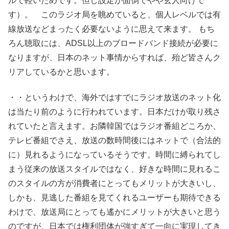
ルで軽いためです。但し設定が面倒でやや玄人向けで
す）。 このラジオ局を眺めていると、個人レベルでは有
線放送などまったく必要ないように思えて来ます。 もち
ろん聴取には、ADSL以上のブロードバンド接続が必要に
なりますが、日本のネット事情からすれば、殆ど皆さんク
リアしているかと思います。
・・というわけで、海外ではすでにラジオ放送のネット化
は当たり前のように行われています。日本だけが取り残さ
れていたと言えます。お隣韓国ではラジオ番組どころか、
テレビ番組でさえ、放送の数時間後にはネットで（合法的
に）見れるようになっているそうです。時間に縛られてし
まう従来の放送スタイルではなく、好きな時間に見れるこ
のスタイルの方が消費者にとってもメリットが大きいし、
しかも、見逃した番組を見てくれるユーザーも期待できる
わけで、放送局にとっても遙かにメリットが大きいと思う
のですが、日本では権利団体が強すぎて一向に実現してき