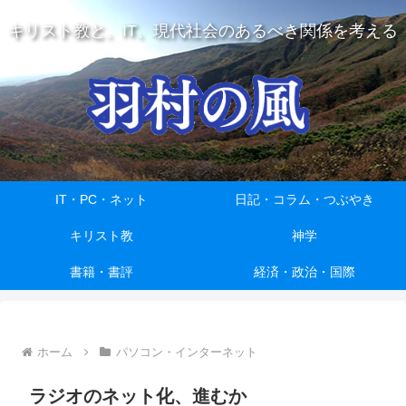
キリスト教と、IT、現代社会のあるべき関係を考える
IT・PC・ネット
日記・コラム・つぶやき
キリスト教
神学
書籍・書評
経済・政治・国際
ホーム
パソコン・インターネット
ラジオのネット化、進むか