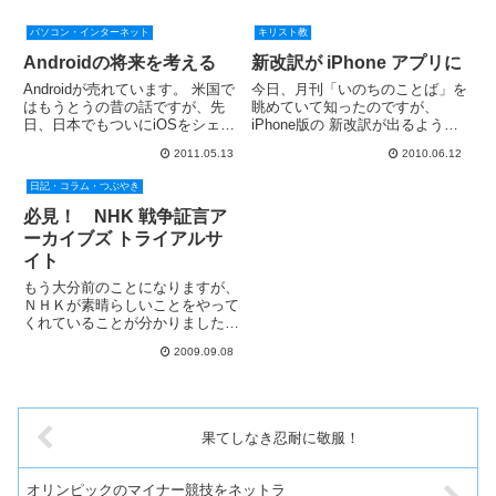
パソコン・インターネット
キリスト教
Androidの将来を考える
新改訳が iPhone アプリに
Androidが売れています。 米国で
今日、月刊「いのちのことば」を
はもうとうの昔の話ですが、先
眺めていて知ったのですが、
日、日本でもついにiOSをシェア
iPhone版の 新改訳が出るようで
で抜いた、というニュースが流れ
す。新改訳聖書 iPhone アプリ
2011.05.13
2010.06.12
てきました。今後もこの傾向はさ
気になるお値段は3,000円。 バイ
らに拍車がかかるものと思いま
ブルmini とほぼ同じ値段です。
日記・コラム・つぶやき
す。ただ、これは当然のことでも
少々高いように思いますが、恐ら
あります。一社独占のiO...
く先行する...
必見！ NHK 戦争証言ア
ーカイブズ トライアルサ
イト
もう大分前のことになりますが、
ＮＨＫが素晴らしいことをやって
くれていることが分かりました。
NHK 戦争証言アーカイブズ トラ
2009.09.08
イアルサイトがそれです。このサ
イトでは、過去のＮＨＫスペシャ
ル「ドキュメント 太平洋戦争」
の全編を無料で見ることがで...
果てしなき忍耐に敬服！
オリンピックのマイナー競技をネットラ