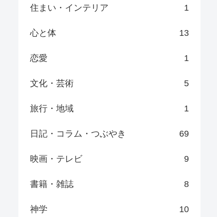
住まい・インテリア
1
心と体
13
恋愛
1
文化・芸術
5
旅行・地域
1
日記・コラム・つぶやき
69
映画・テレビ
9
書籍・雑誌
8
神学
10