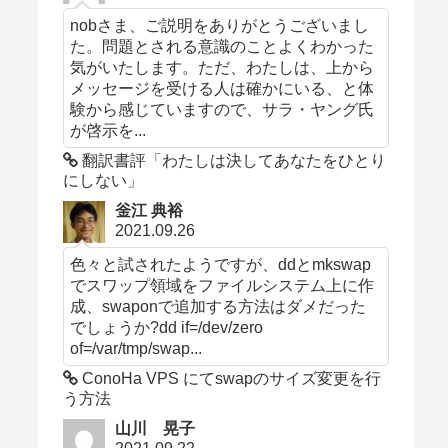
nobさま、ご説明をありがとうございまし
た。問題とされる意識のことよくわかった
気がいたします。ただ、わたしは、上から
メッセージを受ける人は確かにいる、と体
験から感じていますので、サラ・ヤング氏
が啓示を...
翻訳書評「わたしは決してあなたをひとり
にしない」
釡江 典裕
2021.09.26
色々と試されたようですが、ddとmkswap
でスワップ領域をファイルシステム上に作
成、swaponで追加する方法はダメだった
でしょうか?dd if=/dev/zero
of=/var/tmp/swap...
ConoHa VPS にてswapのサイズ変更を行
う方法
山川 晃子