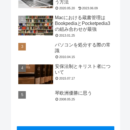
う方法
2020.05.20
2023.06.09
Macにおける蔵書管理は
BookpediaとPocketpedia3
の組み合わせが最強
2013.01.25
パソコンを処分する際の常
識
2010.04.15
安保法制とキリスト者につ
いて
2015.07.17
琴欧洲優勝に思う
2008.05.25