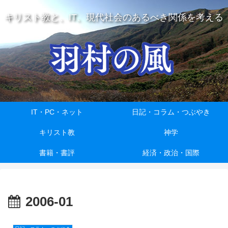
キリスト教と、IT、現代社会のあるべき関係を考える
IT・PC・ネット
日記・コラム・つぶやき
キリスト教
神学
書籍・書評
経済・政治・国際
2006-01