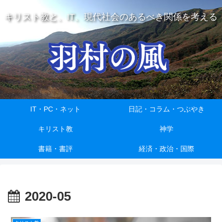
キリスト教と、IT、現代社会のあるべき関係を考える
IT・PC・ネット
日記・コラム・つぶやき
キリスト教
神学
書籍・書評
経済・政治・国際
2020-05