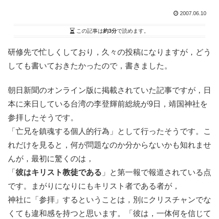
2007.06.10
この記事は
約3分
で読めます。
研修先で忙しくしており，久々の投稿になりますが，どう
しても書いておきたかったので，書きました。
朝日新聞のオンライン版に掲載されていた記事ですが，日
本に来日している台湾の李登輝前総統が9日，靖国神社を
参拝したそうです。
「亡兄を鎮魂する個人的行為」として行ったそうです。こ
れだけを見ると，何が問題なのか分からないかも知れませ
んが，最初に驚くのは，
「
彼はキリスト教徒である
」と第一報で報道されている点
です。まがりになりにもキリスト者である者が，
神社に「参拝」するということは，別にクリスチャンでな
くても違和感を持つと思います。「彼は，一体何を信じて