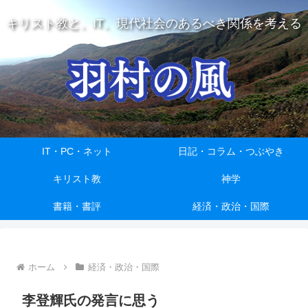
キリスト教と、IT、現代社会のあるべき関係を考える
IT・PC・ネット
日記・コラム・つぶやき
キリスト教
神学
書籍・書評
経済・政治・国際
ホーム
経済・政治・国際
李登輝氏の発言に思う