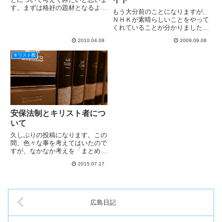
す。まずは格好の題材となるよう
もう大分前のことになりますが、
な記事を見つけましたので、お読
ＮＨＫが素晴らしいことをやって
み下さい。「民主党チェンジ進ん
くれていることが分かりました。
でいる」と書いた週刊朝日 今の
NHK 戦争証言アーカイブズ トラ
メディアは、どこを見ても政権批
2010.04.09
2009.09.08
イアルサイトがそれです。このサ
判ばかりで満ちていますが、こ
イトでは、過去のＮＨＫスペシャ
の...
キリスト教
ル「ドキュメント 太平洋戦争」
の全編を無料で見ることがで...
安保法制とキリスト者につ
いて
久しぶりの投稿になります。この
間、色々な事を考えてはいたので
すが、なかなか考えを「まとめ
る」時間がありませんでした。し
2015.07.17
かし、この問題については、自分
の考えを表明しておかなければ、
と思いましたので、投稿したいと
思います。ご承知のように、安倍
政...
広島日記