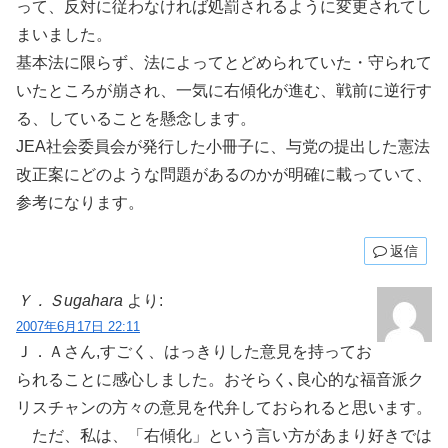
って、反対に従わなければ処罰されるように変更されてし
まいました。
基本法に限らず、法によってとどめられていた・守られて
いたところが崩され、一気に右傾化が進む、戦前に逆行す
る、していることを懸念します。
JEA社会委員会が発行した小冊子に、与党の提出した憲法
改正案にどのような問題があるのかが明確に載っていて、
参考になります。
返信
Ｙ．Ｓugahara
より:
2007年6月17日 22:11
Ｊ．Ａさん,すごく、はっきりした意見を持ってお
られることに感心しました。おそらく､良心的な福音派ク
リスチャンの方々の意見を代弁しておられると思います。
ただ、私は、「右傾化」という言い方があまり好きでは