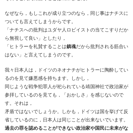
なぜなら，もしこれが成り立つのなら，同じ事はナチスに
ついても言えてしまうからです。
「ナチスへの批判はユダヤ人ロビイストの当てこすりだか
ら無視して良い」としたり，
「ヒトラーを礼賛することは
鎮魂
だから批判される筋合い
はない」と言えてしまうのです。
我々日本人は，ドイツのネオナチがヒトラーに陶酔してい
るのを見て嫌悪感を持ちます。しかし，
同じような戦争犯罪人が祀られている靖国神社で政治家が
参拝しているのを見ても，「おかしさ」を感じないので
す。それは，
矛盾ではないでしょうか。しかも，ドイツは国を挙げて反
省しているのに，日本人は同じことが出来ないでいます。
過去の罪を認めることができない政治家や国民に未来がな