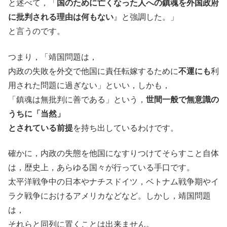
と述べて，「
国のために亡くなった人への鎮魂を外国政府
に批判される理由は何もない
』と強調した。」
と言うのです。
つまり，「靖国問題は，
内政の失敗を外交で他国に責任転嫁するために
不運にも
利
用された問題に過ぎない」といい，しかも，
「鎮魂は無批判に善である」という，
世間一般で無意識の
うちに「当然」
とされている前提
を持ち出しているわけです。
確かに，内政の失態を他国になすりつけてそらすこと自体
は，歴史上，あらゆる国々が行っている手口です。
太平洋戦争中の日本やナチスドイツ，ベトナム戦争期やイ
ラク戦争におけるアメリカなどなど。しかし，靖国問題
は，
それらと同列に置くことは出来ません。