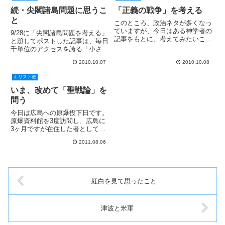
続・尖閣諸島問題に思うこ
「正義の戦争」を考える
と
このところ、政治ネタが多くなっ
ていますが、今日はある神学者の
9/28に「尖閣諸島問題を考える」
記事をもとに、考えてみたいこと
と題してポストした記事は、毎日
があります。 以下の記事は、ア
千単位のアクセスを誇る「小さな
メリカの著名な組織神学者の
いのちを守る会」の水谷先生のブ
Wayne Grudem 氏が、ある裁判
2010.10.07
2010.10.08
ログからリンクされたこともあ
についての感想を CNNに投稿し
り、当ブログ始まって以来の数百
キリスト教
たものです。 福音派...
単位のアクセスがありました。
改めて、先生のブログの影響力...
いま、改めて「聖戦論」を
問う
今日は広島への原爆投下日です。
原爆資料館を3度訪問し、広島に
3ヶ月ですが在住した者として、
この日を厳粛な思いで迎えまし
2011.08.06
た。ところが、一昨日のことです
が、以下のような記事が朝日新聞
の一面に掲載されました。 米空
軍、核使用に聖戦論─ミサイル担
当...
紅白を見て思ったこと
津波と米軍