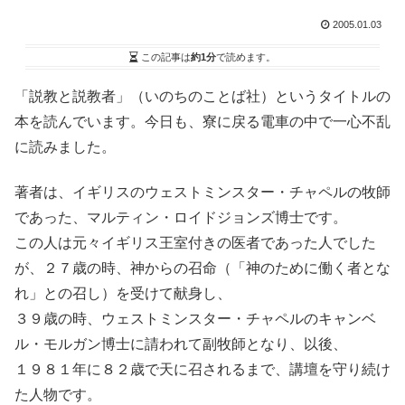
2005.01.03
この記事は
約1分
で読めます。
「説教と説教者」（いのちのことば社）というタイトルの
本を読んでいます。今日も、寮に戻る電車の中で一心不乱
に読みました。
著者は、イギリスのウェストミンスター・チャペルの牧師
であった、マルティン・ロイドジョンズ博士です。
この人は元々イギリス王室付きの医者であった人でした
が、２７歳の時、神からの召命（「神のために働く者とな
れ」との召し）を受けて献身し、
３９歳の時、ウェストミンスター・チャペルのキャンベ
ル・モルガン博士に請われて副牧師となり、以後、
１９８１年に８２歳で天に召されるまで、講壇を守り続け
た人物です。