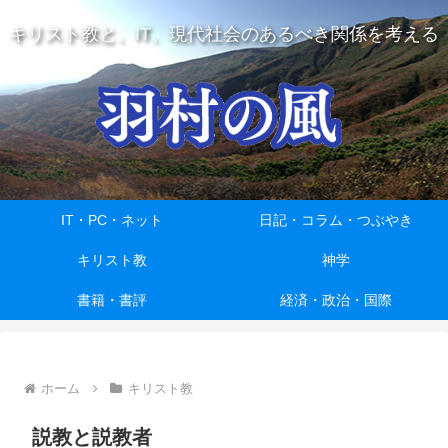
キリスト教と、IT、現代社会のあるべき関係を考える
IT・PC・ネット
日記・コラム・つぶやき
キリスト教
神学
書籍・書評
経済・政治・国際
ホーム
キリスト教
説教と説教者